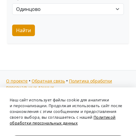
Найти
О проекте
•
Обратная связь
•
Политика обработки
персональных данных
Мы собираем отзывы, составляем рейтинги и
Наш сайт использует файлы cookie для аналитики
предоставляем всю информацию о кадровых агентствах
и персонализации. Продолжая использовать сайт после
России. Также анализируем ключевые тенденции рынка
ознакомления с этим сообщением и предоставления
своего выбора, вы соглашаетесь с нашей
Политикой
труда: отслеживаем динамику зарплат, уровень
обработки персональных данных
безработицы и общую обстановку в отрасли, чтобы вы
могли принимать взвешенные кадровые решения.