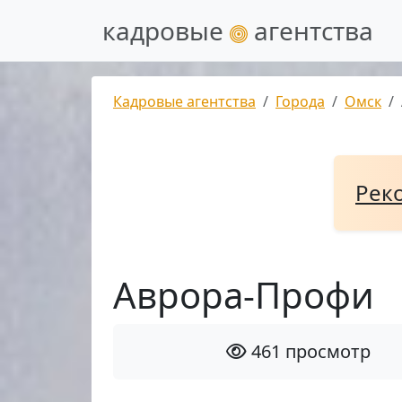
кадровые
агентства
Кадровые агентства
Города
Омск
Рек
Аврора-Профи
461 просмотр