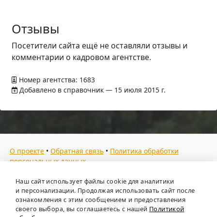
Отзывы
Посетители сайта ещё не оставляли отзывы и
комментарии о кадровом агентстве.
Номер агентства: 1683
Добавлено в справочник — 15 июля 2015 г.
О проекте
•
Обратная связь
•
Политика обработки
персональных данных
Мы собираем отзывы, составляем рейтинги и
Наш сайт использует файлы cookie для аналитики
предоставляем всю информацию о кадровых агентствах
и персонализации. Продолжая использовать сайт после
России. Также анализируем ключевые тенденции рынка
ознакомления с этим сообщением и предоставления
своего выбора, вы соглашаетесь с нашей
Политикой
труда: отслеживаем динамику зарплат, уровень