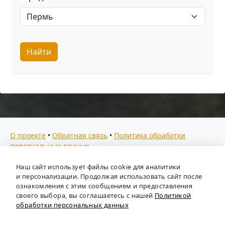
Найти
О проекте
•
Обратная связь
•
Политика обработки
персональных данных
Мы собираем отзывы, составляем рейтинги и
Наш сайт использует файлы cookie для аналитики
предоставляем всю информацию о кадровых агентствах
и персонализации. Продолжая использовать сайт после
России. Также анализируем ключевые тенденции рынка
ознакомления с этим сообщением и предоставления
своего выбора, вы соглашаетесь с нашей
Политикой
труда: отслеживаем динамику зарплат, уровень
обработки персональных данных
безработицы и общую обстановку в отрасли, чтобы вы
могли принимать взвешенные кадровые решения.