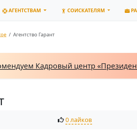
АГЕНТСТВАМ
СОИСКАТЕЛЯМ
РА
кое
Агентство Гарант
омендуем Кадровый центр «Президе
т
0 лайков