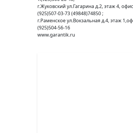
г.Жуковский ул.Гагарина д.2, этаж 4, офи
(925)507-03-73 (49848)74850 ;
г.Раменское ул.Вокзальная д.4, этаж 1,оф
(925)504-56-16
www.garantik.ru