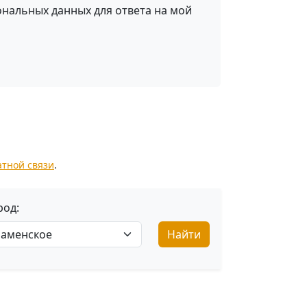
ональных данных для ответа на мой
атной связи
.
род:
Найти