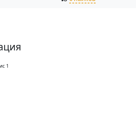
ация
ис 1