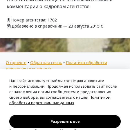
комментарии о кадровом агентстве.
Номер агентства: 1702
Добавлено в справочник — 23 августа 2015 г.
О проекте
•
Обратная связь
•
Политика обработки
персональных данных
Мы собираем отзывы, составляем рейтинги и
Наш сайт использует файлы cookie для аналитики
предоставляем всю информацию о кадровых агентствах
и персонализации. Продолжая использовать сайт после
России. Также анализируем ключевые тенденции рынка
ознакомления с этим сообщением и предоставления
своего выбора, вы соглашаетесь с нашей
Политикой
труда: отслеживаем динамику зарплат, уровень
обработки персональных данных
безработицы и общую обстановку в отрасли, чтобы вы
могли принимать взвешенные кадровые решения.
Независимый портал-справочник
«Кадровые агентства
Разрешить все
России»
.