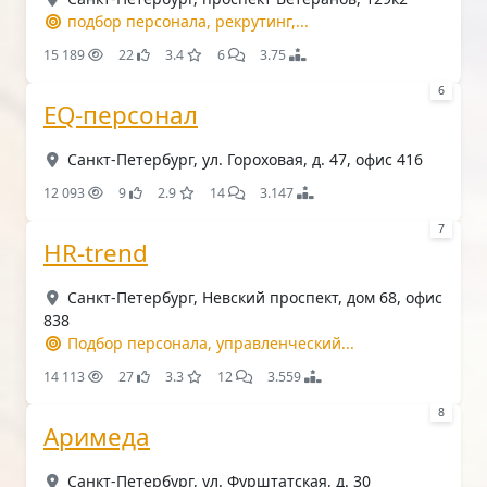
подбор персонала, рекрутинг,...
15 189
22
3.4
6
3.75
6
EQ-персонал
Санкт-Петербург, ул. Гороховая, д. 47, офис 416
12 093
9
2.9
14
3.147
7
HR-trend
Санкт-Петербург, Невский проспект, дом 68, офис
838
Подбор персонала, управленческий...
14 113
27
3.3
12
3.559
8
Аримеда
Санкт-Петербург, ул. Фурштатская, д. 30