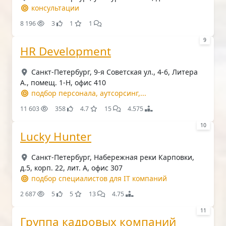
консультации
8 196
3
1
1
9
HR Development
Санкт-Петербург, 9-я Советская ул., 4-6, Литера
А., помещ. 1-Н, офис 410
подбор персонала, аутсорсинг,...
11 603
358
4.7
15
4.575
10
Lucky Hunter
Санкт-Петербург, Набережная реки Карповки,
д.5, корп. 22, лит. А, офис 307
подбор специалистов для IT компаний
2 687
5
5
13
4.75
11
Группа кадровых компаний