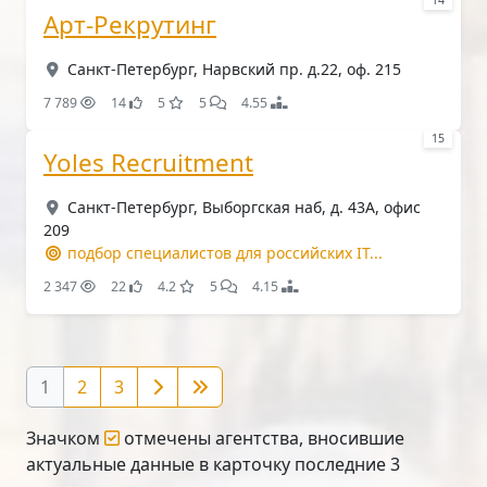
14
Арт-Рекрутинг
Санкт-Петербург, Нарвский пр. д.22, оф. 215
7 789
14
5
5
4.55
15
Yoles Recruitment
Санкт-Петербург, Выборгская наб, д. 43А, офис
209
подбор специалистов для российских IT...
2 347
22
4.2
5
4.15
1
2
3
Значком
отмечены агентства, вносившие
актуальные данные в карточку последние 3