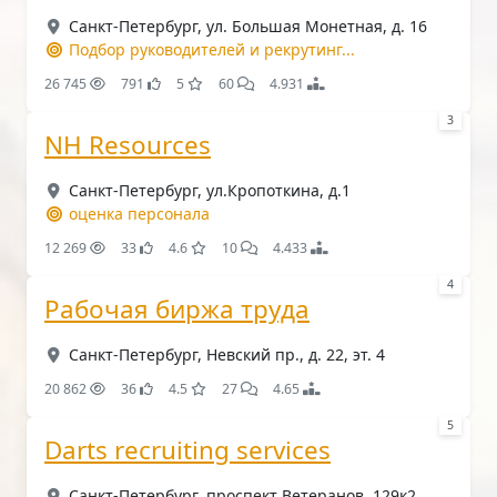
Санкт-Петербург, ул. Большая Монетная, д. 16
Подбор руководителей и рекрутинг...
26 745
791
5
60
4.931
3
NH Resources
Санкт-Петербург, ул.Кропоткина, д.1
оценка персонала
12 269
33
4.6
10
4.433
4
Рабочая биржа труда
Санкт-Петербург, Невский пр., д. 22, эт. 4
20 862
36
4.5
27
4.65
5
Darts recruiting services
Санкт-Петербург, проспект Ветеранов, 129к2