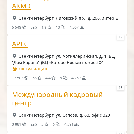
АКМЭ
Санкт-Петербург, Лиговский пр., д. 266, литер Е
5 548
5
4.8
10
4.567
12
АРЕС
Санкт-Петербург, ул. Артиллерийская, д. 1, БЦ
"Дом Европа" (БЦ «Europe House»), офис 504
консультации
13 502
56
4.4
8
4.269
13
Международный кадровый
центр
Санкт-Петербург, ул. Салова, д. 63, офис 329
3 881
2
5
6
4.591