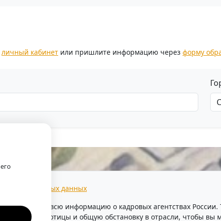
з
личный кабинет
или пришлите информацию через
форму обр
Го
оего
тки персональных данных
предоставляем всю информацию о кадровых агентствах России
уровень безработицы и общую обстановку в отрасли, чтобы в