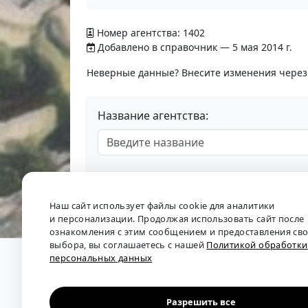
Номер агентства: 1402
Добавлено в справочник — 5 мая 2014 г.
Неверные данные? Внесите изменения чере
Название агентства:
Наш сайт использует файлы cookie для аналитики
и персонализации. Продолжая использовать сайт после
ознакомления с этим сообщением и предоставления св
выбора, вы соглашаетесь с нашей
Политикой обработки
персональных данных
О проекте
•
Обратная связь
•
Политика обрабо
Мы собираем отзывы, составляем рейтинги и 
рынка труда: отслеживаем динамику зарплат, 
Разрешить все