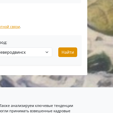
атной связи
.
род:
Найти
. Также анализируем ключевые тенденции
ы могли принимать взвешенные кадровые