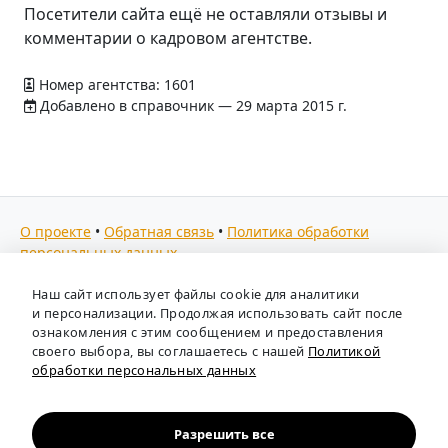
Посетители сайта ещё не оставляли отзывы и
комментарии о кадровом агентстве.
Номер агентства: 1601
Добавлено в справочник — 29 марта 2015 г.
О проекте
•
Обратная связь
•
Политика обработки
персональных данных
Мы собираем отзывы, составляем рейтинги и
Наш сайт использует файлы cookie для аналитики
предоставляем всю информацию о кадровых агентствах
и персонализации. Продолжая использовать сайт после
России. Также анализируем ключевые тенденции рынка
ознакомления с этим сообщением и предоставления
своего выбора, вы соглашаетесь с нашей
Политикой
труда: отслеживаем динамику зарплат, уровень
обработки персональных данных
безработицы и общую обстановку в отрасли, чтобы вы
могли принимать взвешенные кадровые решения.
Независимый портал-справочник
«Кадровые агентства
Разрешить все