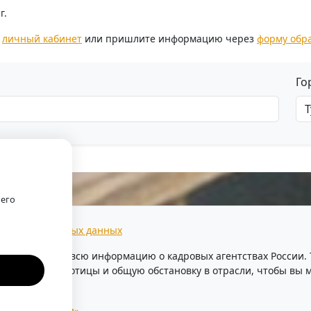
г.
з
личный кабинет
или пришлите информацию через
форму обр
Го
оего
тки персональных данных
предоставляем всю информацию о кадровых агентствах России
уровень безработицы и общую обстановку в отрасли, чтобы в
ентства России»
.