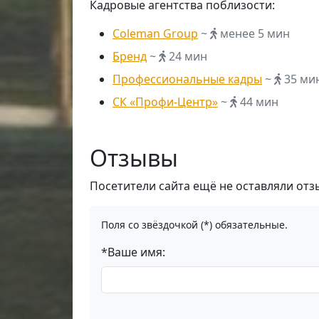
Кадровые агентства поблизости:
Coleman Group
~
менее 5 мин
Бренд
~
24 мин
Профессиональные кадры
~
35 ми
СК «Профи-Центр»
~
44 мин
Отзывы
Посетители сайта ещё не оставляли отз
Поля со звёздочкой (*) обязательные.
*Ваше имя: