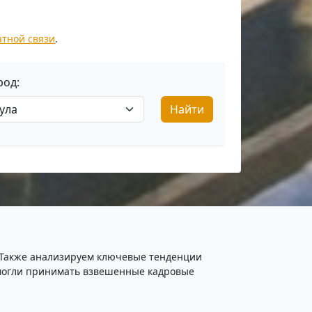
атной связи
.
род:
Найти
. Также анализируем ключевые тенденции
ы могли принимать взвешенные кадровые