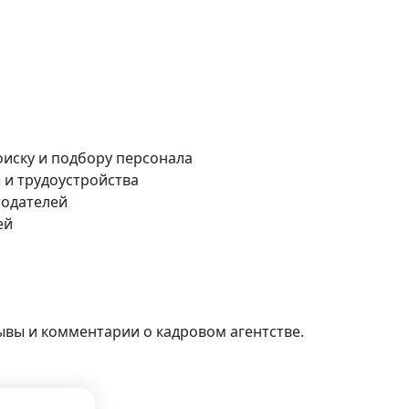
оиску и подбору персонала
 и трудоустройства
тодателей
ей
ывы и комментарии о кадровом агентстве.
г.