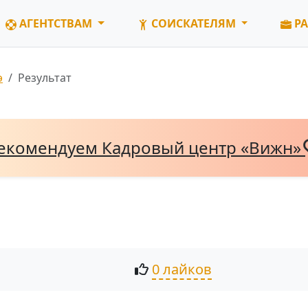
АГЕНТСТВАМ
СОИСКАТЕЛЯМ
РА
э
Результат
екомендуем Кадровый центр «Вижн»
0 лайков