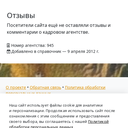
Отзывы
Посетители сайта ещё не оставляли отзывы и
комментарии о кадровом агентстве.
Номер агентства: 945
Добавлено в справочник — 9 апреля 2012 г.
О проекте
•
Обратная связь
•
Политика обработки
персональных данных
Мы собираем отзывы, составляем рейтинги и
Наш сайт использует файлы cookie для аналитики
предоставляем всю информацию о кадровых агентствах
и персонализации. Продолжая использовать сайт после
России. Также анализируем ключевые тенденции рынка
ознакомления с этим сообщением и предоставления
своего выбора, вы соглашаетесь с нашей
Политикой
труда: отслеживаем динамику зарплат, уровень
обработки персональных данных
безработицы и общую обстановку в отрасли, чтобы вы