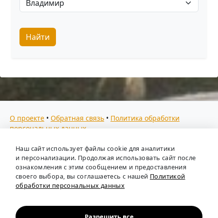
Найти
О проекте
•
Обратная связь
•
Политика обработки
персональных данных
Мы собираем отзывы, составляем рейтинги и
Наш сайт использует файлы cookie для аналитики
предоставляем всю информацию о кадровых агентствах
и персонализации. Продолжая использовать сайт после
России. Также анализируем ключевые тенденции рынка
ознакомления с этим сообщением и предоставления
своего выбора, вы соглашаетесь с нашей
Политикой
труда: отслеживаем динамику зарплат, уровень
обработки персональных данных
безработицы и общую обстановку в отрасли, чтобы вы
могли принимать взвешенные кадровые решения.
Независимый портал-справочник
«Кадровые агентства
Разрешить все