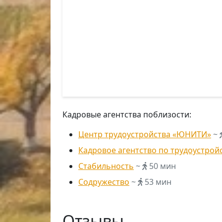
Кадровые агентства поблизости:
Центр трудоустройства «ЮНИТИ»
~
Кадровое агентство по трудоустрой
Стабильность
~
50 мин
Содружество
~
53 мин
Отзывы