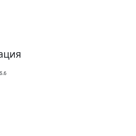
ация
б.6