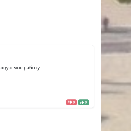
ящую мне работу.
0
0