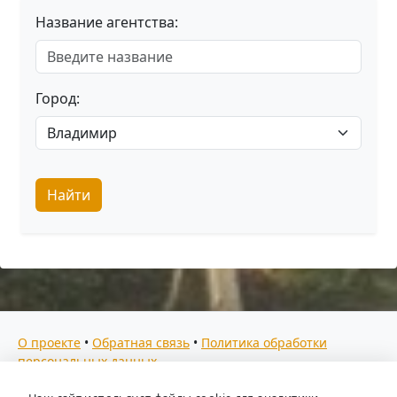
Название агентства:
Город:
Найти
О проекте
•
Обратная связь
•
Политика обработки
персональных данных
Мы собираем отзывы, составляем рейтинги и