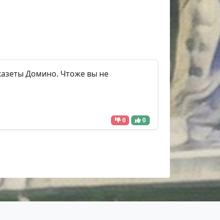
 казеты Домино. Чтоже вы не
0
0