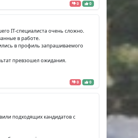
0
0
его IT-специалиста очень сложно.
анные в работе.
узились в профиль запрашиваемого
ультат превзошел ожидания.
0
0
авили подходящих кандидатов с