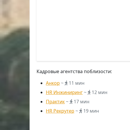
Кадровые агентства поблизости:
Анкор
~
11 мин
HR Инжиниринг
~
12 мин
Практик
~
17 мин
HR Рекрутер
~
19 мин