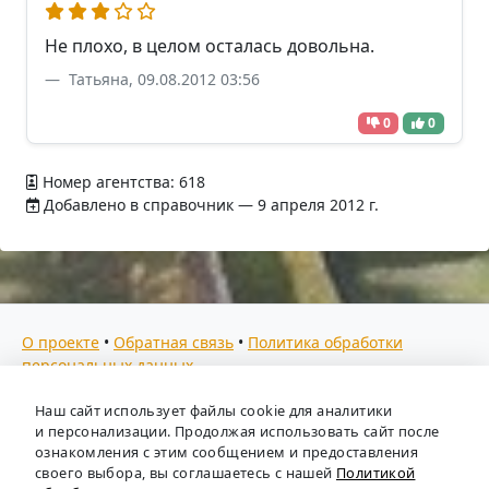
Не плохо, в целом осталась довольна.
Татьяна, 09.08.2012 03:56
0
0
Номер агентства: 618
Добавлено в справочник — 9 апреля 2012 г.
О проекте
•
Обратная связь
•
Политика обработки
персональных данных
Мы собираем отзывы, составляем рейтинги и
Наш сайт использует файлы cookie для аналитики
предоставляем всю информацию о кадровых агентствах
и персонализации. Продолжая использовать сайт после
России. Также анализируем ключевые тенденции рынка
ознакомления с этим сообщением и предоставления
своего выбора, вы соглашаетесь с нашей
Политикой
труда: отслеживаем динамику зарплат, уровень