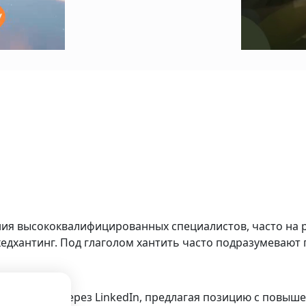
ния высококвалифицированных специалистов, часто на 
хедхантинг. Под глаголом хантить часто подразумевают
конкурента через LinkedIn, предлагая позицию с повыш