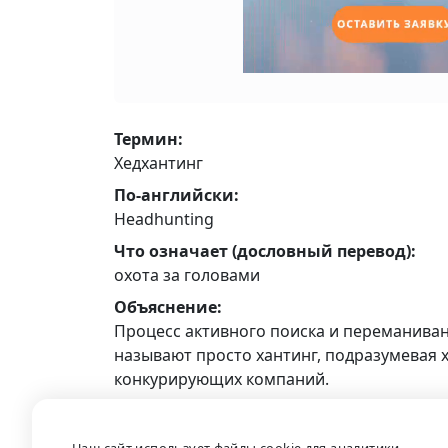
Термин:
Хедхантинг
По-английски:
Headhunting
Что означает (дословный перевод):
охота за головами
Объяснение:
Процесс активного поиска и переманива
называют просто хантинг, подразумевая 
конкурирующих компаний.
Пример:
Рекрутер связывается с топ-менеджером 