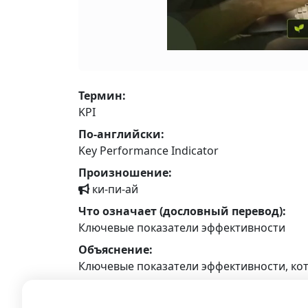
Термин:
KPI
По-английски:
Key Performance Indicator
Произношение:
ки-пи-ай
Что означает (дословный перевод):
Ключевые показатели эффективности
Объяснение:
Ключевые показатели эффективности, кот
Пример:
KPI менеджера по продажам включают ко