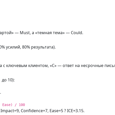
артой» — Must, а «темная тема» — Could.
% усилий, 80% результата).
а с ключевым клиентом, «C» — ответ на несрочные пись
до 10):
.
× Ease) / 100
mpact=9, Confidence=7, Ease=5 ? ICE=3.15.