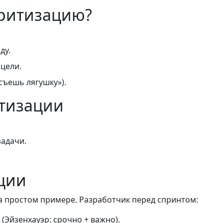
ритизацию?
ду.
 цели.
съешь лягушку»).
тизации
задачи.
ции
а простом примере. Разработчик перед спринтом:
(Эйзенхауэр: срочно + важно).