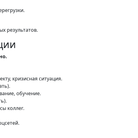
ерегрузки.
ых результатов.
ции
но.
кту, кризисная ситуация.
ть).
вание, обучение.
ь).
сы коллег.
оцсетей.