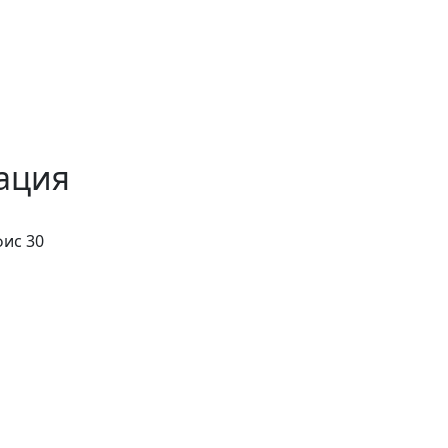
ация
фис 30