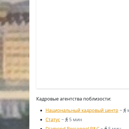
Кадровые агентства поблизости:
Национальный кадровый центр
~
м
Статус
~
5 мин
Diamond Personnel R&C
~
5 мин