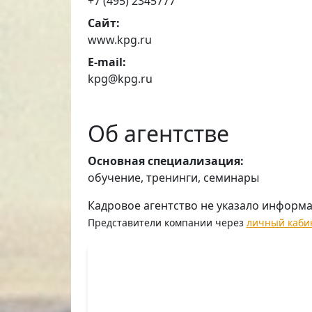
+7 (495) 2345777
Сайт:
www.kpg.ru
E-mail:
kpg@kpg.ru
Об агентстве
Основная специализация:
обучение, тренинги, семинары
Кадровое агентство не указало информ
Представители компании через
личный каби