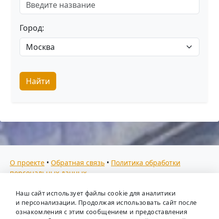
Город:
Найти
О проекте
•
Обратная связь
•
Политика обработки
персональных данных
Мы собираем отзывы, составляем рейтинги и
Наш сайт использует файлы cookie для аналитики
предоставляем всю информацию о кадровых агентствах
и персонализации. Продолжая использовать сайт после
России. Также анализируем ключевые тенденции рынка
ознакомления с этим сообщением и предоставления