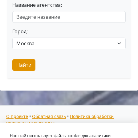
Название агентства:
Город:
Найти
О проекте
•
Обратная связь
•
Политика обработки
персональных данных
Мы собираем отзывы, составляем рейтинги и
Наш сайт использует файлы cookie для аналитики