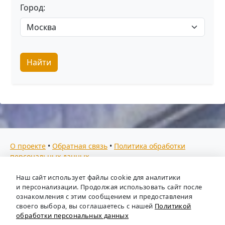
Город:
Найти
О проекте
•
Обратная связь
•
Политика обработки
персональных данных
Мы собираем отзывы, составляем рейтинги и
Наш сайт использует файлы cookie для аналитики
предоставляем всю информацию о кадровых агентствах
и персонализации. Продолжая использовать сайт после
России. Также анализируем ключевые тенденции рынка
ознакомления с этим сообщением и предоставления
своего выбора, вы соглашаетесь с нашей
Политикой
труда: отслеживаем динамику зарплат, уровень
обработки персональных данных
безработицы и общую обстановку в отрасли, чтобы вы