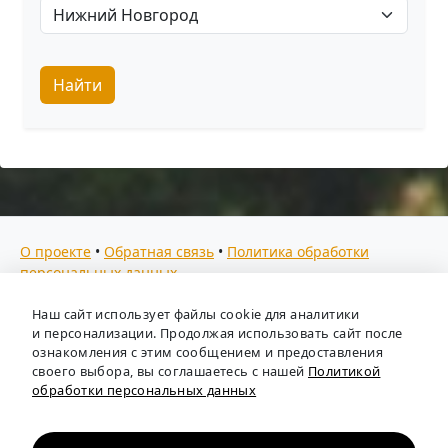
Найти
О проекте
•
Обратная связь
•
Политика обработки
персональных данных
Мы собираем отзывы, составляем рейтинги и
Наш сайт использует файлы cookie для аналитики
предоставляем всю информацию о кадровых агентствах
и персонализации. Продолжая использовать сайт после
России. Также анализируем ключевые тенденции рынка
ознакомления с этим сообщением и предоставления
своего выбора, вы соглашаетесь с нашей
Политикой
труда: отслеживаем динамику зарплат, уровень
обработки персональных данных
безработицы и общую обстановку в отрасли, чтобы вы
могли принимать взвешенные кадровые решения.