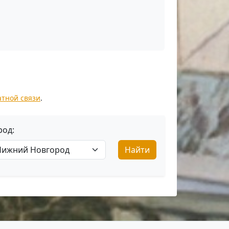
атной связи
.
род:
Найти