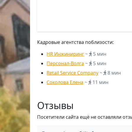
Кадровые агентства поблизости:
HR Инжиниринг
~
5 мин
Персонал-Волга
~
5 мин
Retail Service Company
~
8 мин
Соколова Елена
~
11 мин
Отзывы
Посетители сайта ещё не оставляли отз