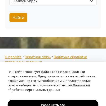
Найти
О проекте
•
Обратная связь
•
Политика обработки
персональных данных
Мы собираем отзывы, составляем рейтинги и
Наш сайт использует файлы cookie для аналитики
предоставляем всю информацию о кадровых агентствах
и персонализации. Продолжая использовать сайт после
России. Также анализируем ключевые тенденции рынка
ознакомления с этим сообщением и предоставления
своего выбора, вы соглашаетесь с нашей
Политикой
труда: отслеживаем динамику зарплат, уровень
обработки персональных данных
безработицы и общую обстановку в отрасли, чтобы вы
могли принимать взвешенные кадровые решения.
Независимый портал-справочник
«Кадровые агентства
Разрешить все