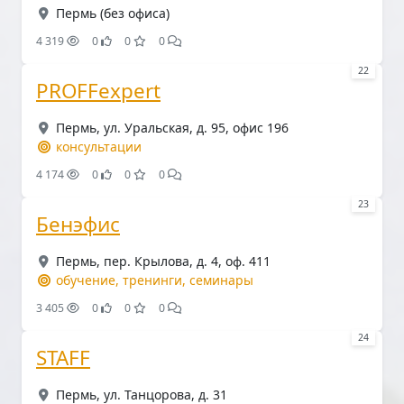
Пермь (без офиса)
4 319
0
0
0
22
PROFFexpert
Пермь, ул. Уральская, д. 95, офис 196
консультации
4 174
0
0
0
23
Бенэфис
Пермь, пер. Крылова, д. 4, оф. 411
обучение, тренинги, семинары
3 405
0
0
0
24
STAFF
Пермь, ул. Танцорова, д. 31