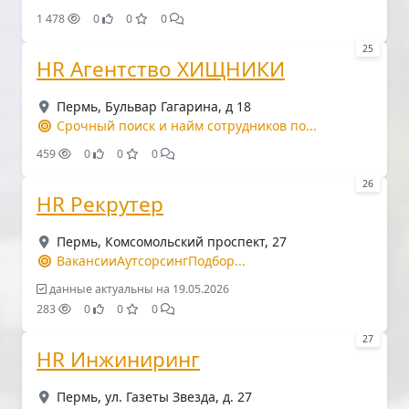
1 478
0
0
0
25
HR Агентство ХИЩНИКИ
Пермь, Бульвар Гагарина, д 18
Срочный поиск и найм сотрудников по...
459
0
0
0
26
HR Рекрутер
Пермь, Комсомольский проспект, 27
ВакансииАутсорсингПодбор...
данные актуальны на 19.05.2026
283
0
0
0
27
HR Инжиниринг
Пермь, ул. Газеты Звезда, д. 27