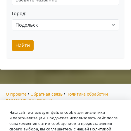
Город:
Найти
О проекте
•
Обратная связь
•
Политика обработки
персональных данных
Мы собираем отзывы, составляем рейтинги и
Наш сайт использует файлы cookie для аналитики
предоставляем всю информацию о кадровых агентствах
и персонализации. Продолжая использовать сайт после
России. Также анализируем ключевые тенденции рынка
ознакомления с этим сообщением и предоставления
своего выбора, вы соглашаетесь с нашей
Политикой
труда: отслеживаем динамику зарплат, уровень