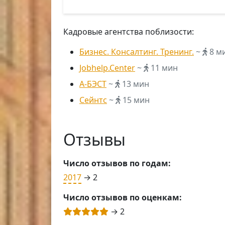
Кадровые агентства поблизости:
Бизнес. Консалтинг. Тренинг.
~
8 м
Jobhelp.Center
~
11 мин
А-БЭСТ
~
13 мин
Сейнтс
~
15 мин
Отзывы
Число отзывов по годам:
2017
→ 2
Число отзывов по оценкам:
→ 2