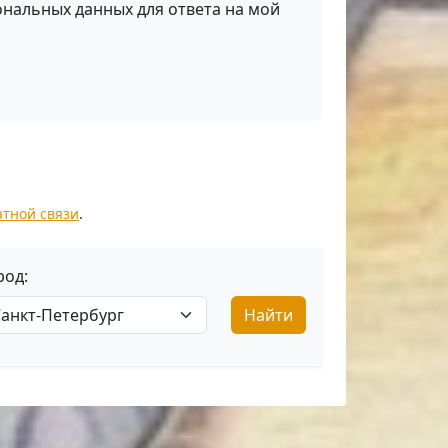
ональных данных для ответа на мой
атной связи
.
род:
Найти