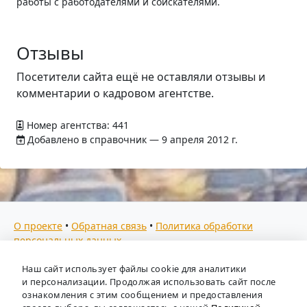
работы с работодателями и соискателями.
Отзывы
Посетители сайта ещё не оставляли отзывы и
комментарии о кадровом агентстве.
Номер агентства: 441
Добавлено в справочник — 9 апреля 2012 г.
О проекте
•
Обратная связь
•
Политика обработки
персональных данных
Мы собираем отзывы, составляем рейтинги и
Наш сайт использует файлы cookie для аналитики
предоставляем всю информацию о кадровых агентствах
и персонализации. Продолжая использовать сайт после
России. Также анализируем ключевые тенденции рынка
ознакомления с этим сообщением и предоставления