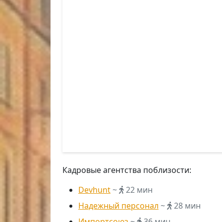
Кадровые агентства поблизости:
Devhunt
~
22 мин
Надежный персонал
~
28 мин
Импортсоюз
~
36 мин