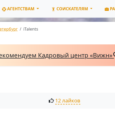
АГЕНТСТВАМ
СОИСКАТЕЛЯМ
РА
етербург
iTalents
екомендуем Кадровый центр «Вижн»
12 лайков