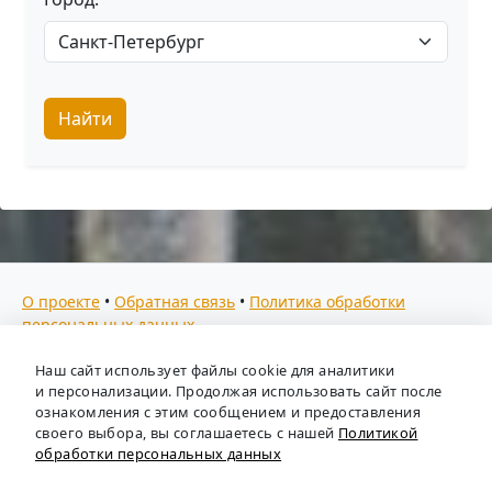
Найти
О проекте
•
Обратная связь
•
Политика обработки
персональных данных
Мы собираем отзывы, составляем рейтинги и
Наш сайт использует файлы cookie для аналитики
предоставляем всю информацию о кадровых агентствах
и персонализации. Продолжая использовать сайт после
России. Также анализируем ключевые тенденции рынка
ознакомления с этим сообщением и предоставления
своего выбора, вы соглашаетесь с нашей
Политикой
труда: отслеживаем динамику зарплат, уровень
обработки персональных данных
безработицы и общую обстановку в отрасли, чтобы вы
могли принимать взвешенные кадровые решения.