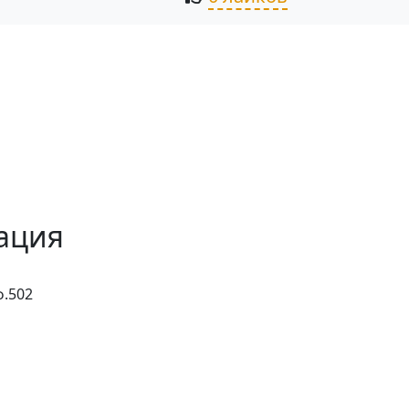
ация
ф.502