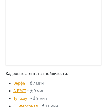
Кадровые агентства поблизости:
Верфь
~
7 мин
А-БЭСТ
~
9 мин
Тут ждут
~
9 мин
EQ-персонал
~
11 мин