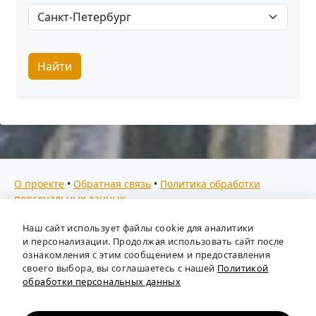
Найти
О проекте
•
Обратная связь
•
Политика обработки
персональных данных
Мы собираем отзывы, составляем рейтинги и
Наш сайт использует файлы cookie для аналитики
предоставляем всю информацию о кадровых агентствах
и персонализации. Продолжая использовать сайт после
России. Также анализируем ключевые тенденции рынка
ознакомления с этим сообщением и предоставления
своего выбора, вы соглашаетесь с нашей
Политикой
труда: отслеживаем динамику зарплат, уровень
обработки персональных данных
безработицы и общую обстановку в отрасли, чтобы вы
могли принимать взвешенные кадровые решения.