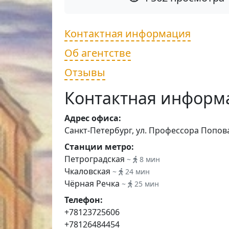
Контактная информация
Об агентстве
Отзывы
Контактная информ
Адрес офиса:
Санкт-Петербург, ул. Профессора Попова, 
Станции метро:
Петроградская
~
8 мин
Чкаловская
~
24 мин
Чёрная Речка
~
25 мин
Телефон:
+78123725606
+78126484454