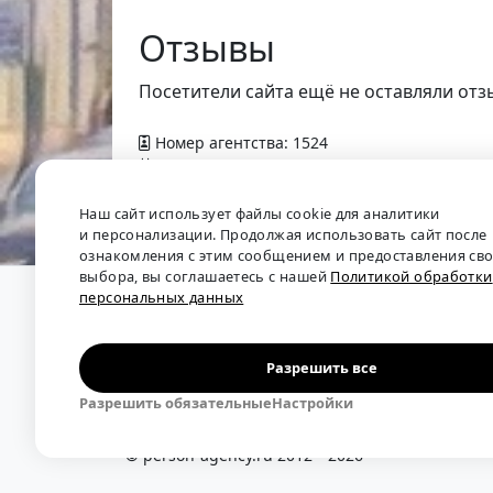
Отзывы
Посетители сайта ещё не оставляли отз
Номер агентства: 1524
Добавлено в справочник — 26 ноября 2014 
Наш сайт использует файлы cookie для аналитики
и персонализации. Продолжая использовать сайт после
ознакомления с этим сообщением и предоставления св
выбора, вы соглашаетесь с нашей
Политикой обработки
персональных данных
О проекте
•
Обратная связь
•
Политика обрабо
Мы собираем отзывы, составляем рейтинги и 
рынка труда: отслеживаем динамику зарплат, 
Разрешить все
решения.
Разрешить обязательные
Настройки
Независимый портал-справочник
«Кадровые аг
© person-agency.ru 2012—2026