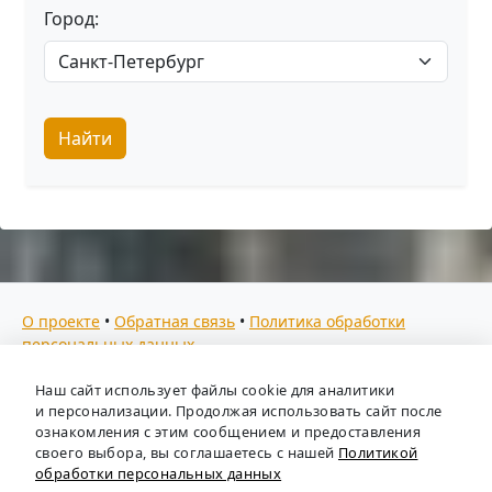
Город:
Найти
О проекте
•
Обратная связь
•
Политика обработки
персональных данных
Мы собираем отзывы, составляем рейтинги и
Наш сайт использует файлы cookie для аналитики
предоставляем всю информацию о кадровых агентствах
и персонализации. Продолжая использовать сайт после
России. Также анализируем ключевые тенденции рынка
ознакомления с этим сообщением и предоставления
своего выбора, вы соглашаетесь с нашей
Политикой
труда: отслеживаем динамику зарплат, уровень
обработки персональных данных
безработицы и общую обстановку в отрасли, чтобы вы