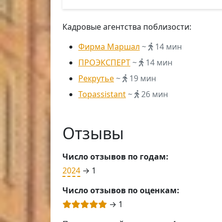
Кадровые агентства поблизости:
Фирма Маршал
~
14 мин
ПРОЭКСПЕРТ
~
14 мин
Рекрутье
~
19 мин
Topassistant
~
26 мин
Отзывы
Число отзывов по годам:
2024
→ 1
Число отзывов по оценкам:
→ 1