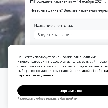
Последние изменения — 14 ноября 2024 г.
Неверные данные? Внесите изменения чере
Название агентства:
Наш сайт использует файлы cookie для аналитики
и персонализации. Продолжая использовать сайт после
ознакомления с этим сообщением и предоставления св
выбора, вы соглашаетесь с нашей
Политикой обработки
персональных данных
О проекте
•
Обратная связь
•
Политика обрабо
Мы собираем отзывы, составляем рейтинги и 
рынка труда: отслеживаем динамику зарплат, 
Разрешить все
решения.
Разрешить обязательные
Настройки
Независимый портал-справочник
«Кадровые аг