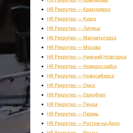
HR Рекрутер — Красноярск
HR Рекрутер — Курск
HR Рекрутер — Липецк
HR Рекрутер — Магнитогорск
HR Рекрутер — Москва
HR Рекрутер — Нижний Новгород
HR Рекрутер — Новороссийск
HR Рекрутер — Новосибирск
HR Рекрутер — Омск
HR Рекрутер — Оренбург
HR Рекрутер — Пенза
HR Рекрутер — Пермь
HR Рекрутер — Ростов-на-Дону
HR Рекрутер — Рязань