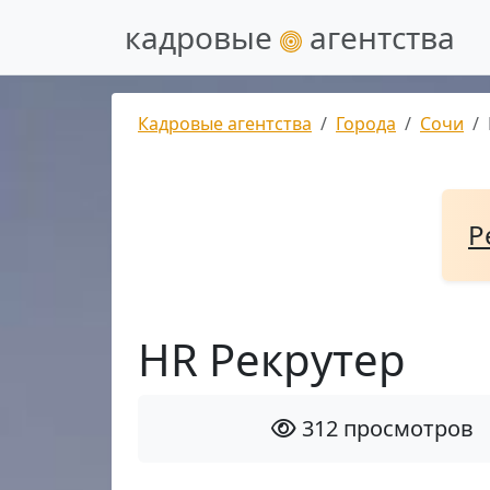
кадровые
агентства
Кадровые агентства
Города
Сочи
Р
HR Рекрутер
312 просмотров