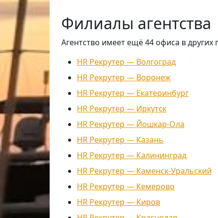
Филиалы агентства
Агентство имеет ещё 44 офиса в других 
HR Рекрутер — Волгоград
HR Рекрутер — Воронеж
HR Рекрутер — Екатеринбург
HR Рекрутер — Иркутск
HR Рекрутер — Йошкар-Ола
HR Рекрутер — Казань
HR Рекрутер — Калининград
HR Рекрутер — Каменск-Уральский
HR Рекрутер — Кемерово
HR Рекрутер — Киров
HR Рекрутер — Краснодар