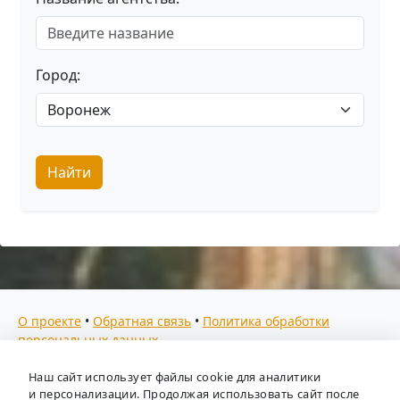
Город:
Найти
О проекте
•
Обратная связь
•
Политика обработки
персональных данных
Мы собираем отзывы, составляем рейтинги и
Наш сайт использует файлы cookie для аналитики
предоставляем всю информацию о кадровых агентствах
и персонализации. Продолжая использовать сайт после