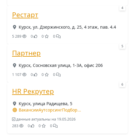
4
Рестарт
Курск, ул. Дзержинского, д. 25, 4 этаж, пав. 4.4
5 289
0
0
0
5
Партнер
Курск, Сосновская улица, 1-3А, офис 206
1 107
0
0
0
6
HR Рекрутер
Курск, улица Радищева, 5
ВакансииАутсорсингПодбор...
данные актуальны на 19.05.2026
283
0
0
0