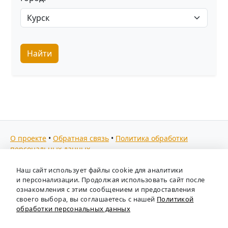
Найти
О проекте
•
Обратная связь
•
Политика обработки
персональных данных
Мы собираем отзывы, составляем рейтинги и
Наш сайт использует файлы cookie для аналитики
предоставляем всю информацию о кадровых агентствах
и персонализации. Продолжая использовать сайт после
России. Также анализируем ключевые тенденции рынка
ознакомления с этим сообщением и предоставления
своего выбора, вы соглашаетесь с нашей
Политикой
труда: отслеживаем динамику зарплат, уровень
обработки персональных данных
безработицы и общую обстановку в отрасли, чтобы вы
могли принимать взвешенные кадровые решения.