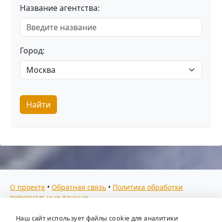
Название агентства:
Город:
Найти
О проекте
•
Обратная связь
•
Политика обработки
персональных данных
Мы собираем отзывы, составляем рейтинги и
Наш сайт использует файлы cookie для аналитики